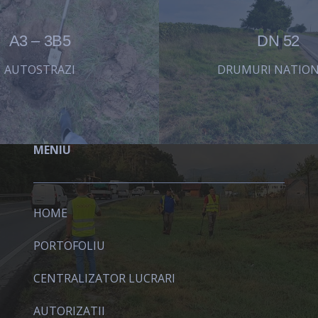
A3 – 3B5
DN 52
AUTOSTRAZI
DRUMURI NATION
MENIU
HOME
PORTOFOLIU
CENTRALIZATOR LUCRARI
AUTORIZATII