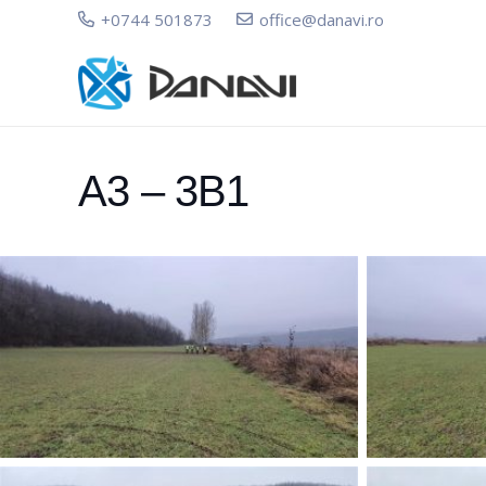
+0744 501873
office@danavi.ro
A3 – 3B1