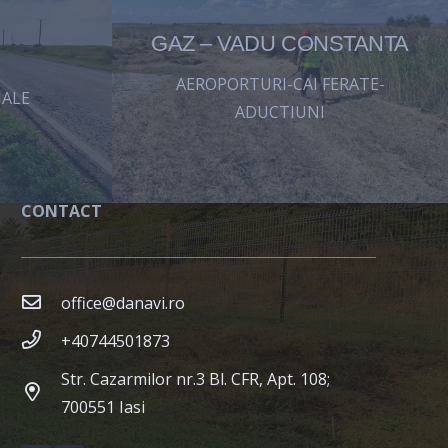
GAZ – VADU CONSTANTA
AEROPORTURI-CAI FERATE-
ALE
ADUCTIUNI
CONTACT
office@danavi.ro
+40744501873
Str. Cazarmilor nr.3 Bl. CFR, Apt. 108;
700551 Iasi