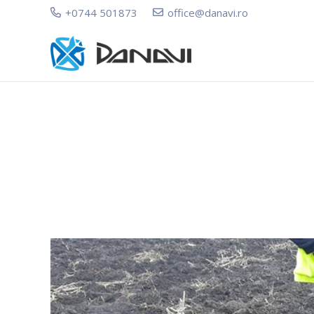
+0744 501873
office@danavi.ro